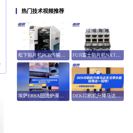
热门技术视频推荐
松下贴片机PCB传输不畅的原因与处理方法
FUJI富士贴片机NXT3选M3 III还是M6三代机？看完这篇告别纠结！
7
埃萨ERSA回流炉深度保养，到底要做哪些工作？
DEK印刷机升降马达无法带负载就用这一招吧！