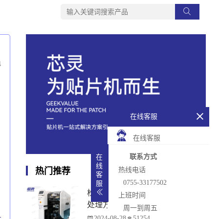
4
在线客服
在线客服
联系方式
在
线
热门推荐
热线电话
客
0755-33177502
服
松下贴片机PCB传输不畅的原因与
上班时间
处理方法
周一到周五
2024-08-28
51254