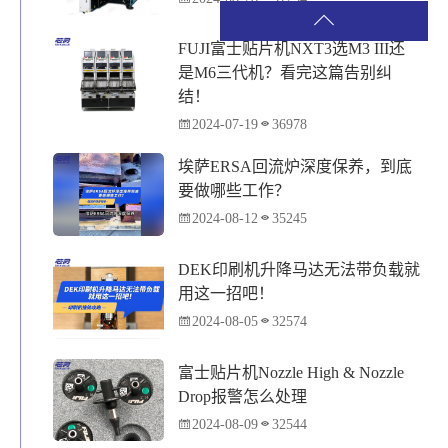
FUJI富士贴片机NXT3选M3 III还
是M6三代机？看完这篇告别纠
结！
2024-07-19
36978
埃萨ERSA回流炉深度保养，到底
要做哪些工作？
2024-08-12
35245
DEK印刷机升降马达无法带负载就
用这一招吧！
2024-08-05
32574
富士贴片机Nozzle High & Nozzle
Drop报警怎么处理
2024-08-09
32544