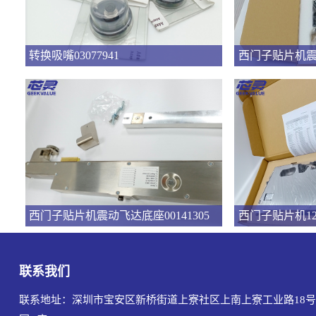
转换吸嘴03077941
西门子贴片机震动
西门子贴片机震动飞达底座00141305
联系我们
联系地址：深圳市宝安区新桥街道上寮社区上南上寮工业路18号