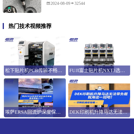
2024-08-09
32544
热门技术视频推荐
松下贴片机PCB传输不畅的原因与处理方法
FUJI富士贴片机NXT3选M3 III还是M6三代机？看完这篇告别纠结！
埃萨ERSA回流炉深度保养，到底要做哪些工作？
DEK印刷机升降马达无法带负载就用这一招吧！