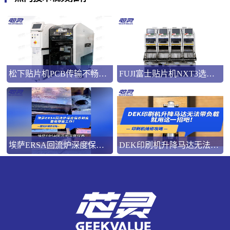
松下贴片机PCB传输不畅的原因与处理方法
FUJI富士贴片机NXT3选M3 III还是M6三代机？看完这篇告别纠结！
埃萨ERSA回流炉深度保养，到底要做哪些工作？
DEK印刷机升降马达无法带负载就用这一招吧！