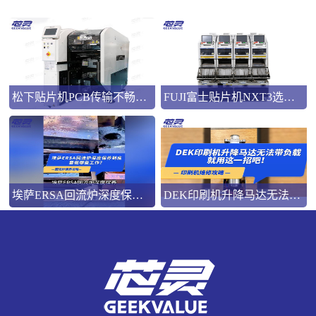
松下贴片机PCB传输不畅的原因与处理方法
FUJI富士贴片机NXT3选M3 III还是M6三代机？看完这篇告别纠结！
埃萨ERSA回流炉深度保养，到底要做哪些工作？
DEK印刷机升降马达无法带负载就用这一招吧！