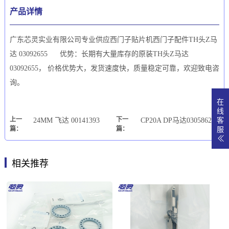
产品详情
广东芯灵实业有限公司专业供应西门子贴片机西门子配件TH头Z马
达 03092655 优势：长期有大量库存的原装TH头Z马达
03092655， 价格优势大，发货速度快，质量稳定可靠，欢迎致电咨
询。
在
线
上一
下一
24MM 飞达 00141393
CP20A DP马达03058627
客
篇：
篇：
服
相关推荐