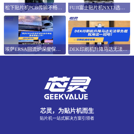
松下贴片机PCB传输不畅的原因与处理方法
FUJI富士贴片机NXT3选M3 III还是M6三代机？看完这篇告别纠结！
埃萨ERSA回流炉深度保养，到底要做哪些工作？
DEK印刷机升降马达无法带负载就用这一招吧！
芯灵，为贴片机而生
贴片机一站式解决方案引领者