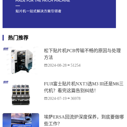
热门推荐
松下贴片机PCB传输不畅的原因与处理
方法
2024-08-28
51254
FUJI富士贴片机NXT3选M3 III还是M6三
代机？看完这篇告别纠结！
2024-07-19
36978
埃萨ERSA回流炉深度保养，到底要做哪
些工作？