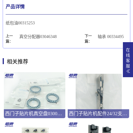
产品详情
纸包油00315253
上一
下一
真空分配器03046348
轴承 00334495
篇：
篇：
在
线
客
相关推荐
服
西门子贴片机真空盘03008286
西门子贴片机配件24/32支撑弹片00322181